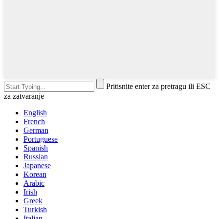
Pritisnite enter za pretragu ili ESC
za zatvaranje
English
French
German
Portuguese
Spanish
Russian
Japanese
Korean
Arabic
Irish
Greek
Turkish
Italian