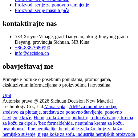
Proizvodi serije za ponovno tamnjenje
Proizvodi serije masnih pića
kontaktirajte nas
533 Xieyue Viliage, grad Tianyuan, okrug Jingyang grada
Deyang, provincija Sichuan, NR Kina.
+86-838-3680990
info@decision.cn
obavještavaj me
Primajte e-poruke o posebnim ponudama, promocijama,
ekskluzivnim informacijama o proizvodima i novostima.
Upit
Autorska prava @ 2026 Sichuan Decision New Material
Technology Co., Ltd.
Mapa sajta
-
AMP za mobilne uređaje
sredstvo za plutanje, sredstva za ponovno štavljenje, ponovno
štavljenje kože
,
Hemija u kožarskoj industriji, odmašćivanje, krema
za kožu za cipele
,
'bez formaldehida, neutralna krema za kožu,
beamhouse'
,
fine hemikalije, hemikalije za kožu, boje za kožu
,
hemijsko sušenje, njega kože za sofu, industrija hemijskih proizvoda