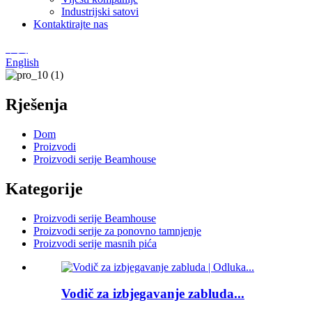
Industrijski satovi
Kontaktirajte nas
中文
English
Rješenja
Dom
Proizvodi
Proizvodi serije Beamhouse
Kategorije
Proizvodi serije Beamhouse
Proizvodi serije za ponovno tamnjenje
Proizvodi serije masnih pića
Vodič za izbjegavanje zabluda...