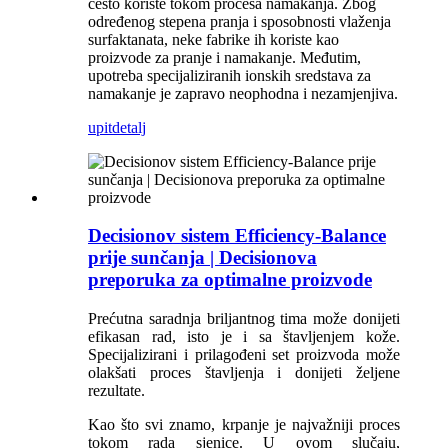
često koriste tokom procesa namakanja. Zbog
određenog stepena pranja i sposobnosti vlaženja
surfaktanata, neke fabrike ih koriste kao
proizvode za pranje i namakanje. Međutim,
upotreba specijaliziranih ionskih sredstava za
namakanje je zapravo neophodna i nezamjenjiva.
upit
detalj
Decisionov sistem Efficiency-Balance
prije sunčanja | Decisionova
preporuka za optimalne proizvode
Prećutna saradnja briljantnog tima može donijeti
efikasan rad, isto je i sa štavljenjem kože.
Specijalizirani i prilagođeni set proizvoda može
olakšati proces štavljenja i donijeti željene
rezultate.
Kao što svi znamo, krpanje je najvažniji proces
tokom rada sjenice. U ovom slučaju,