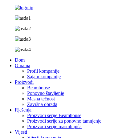
Dom
O nama
Profil kompanije
Sajam kompanije
Proizvodi
Beamhouse
Ponovno štavljenje
Masna tečnost
Završna obrada
Rješenja
Proizvodi serije Beamhouse
Proizvodi serije za ponovno tamnjenje
Proizvodi serije masnih pića
Vijesti
Vijesti kompanije