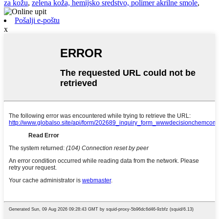
za kožu
,
zelena koža, hemijsko sredstvo, polimer akrilne smole
,
Pošalji e-poštu
x