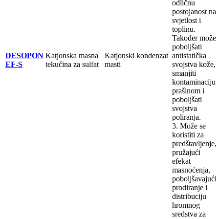
odličnu
postojanost na
svjetlost i
toplinu.
Također može
poboljšati
DESOPON
Katjonska masna
Katjonski kondenzat
antistatička
EF-S
tekućina za sulfat
masti
svojstva kože,
smanjiti
kontaminaciju
prašinom i
poboljšati
svojstva
poliranja.
3. Može se
koristiti za
predštavljenje,
pružajući
efekat
masnoćenja,
poboljšavajući
prodiranje i
distribuciju
hromnog
sredstva za