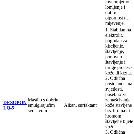
ravnomjerno
lomljenje i
dobru
otpornost na
mljevenje.
1. Stabilan na
elektrolit,
pogodan za
kiseljenje,
štavljenje,
ponovno
štavljenje i
druge procese
kože ili krzna.
2. Odlična
postojanost na
svjetlosti,
posebno za
Mastilo s dobrim
zamašćivanje
DESOPON
emulgirajućim
Alkan, surfaktant
kože štavljene
LQ-5
svojstvom
bez hroma ili
hromom
štavljene bijele
kože.
3. Odlična