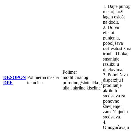
1. Dajte punoj,
mekoj koži
lagan osjećaj
na dodir.
2. Dobar
efekat
punjenja,
poboljšava
rastresitost zrn
trbuha i boka,
smanjuje
razliku u
dijelovima.
Polimer
3. Poboljšava
DESOPON
Polimerna masna
modificiranog
disperziju i
DPF
tekućina
prirodnog/sintetičkog
prodiranje
ulja i akrilne kiseline
akrilnih
sredstava za
ponovno
štavljenje i
zamašćujućih
sredstava.
4.
Omogućavaju