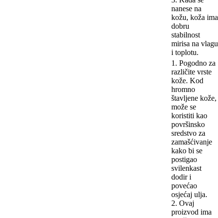
nanese na
kožu, koža ima
dobru
stabilnost
mirisa na vlagu
i toplotu.
1. Pogodno za
različite vrste
kože. Kod
hromno
štavljene kože,
može se
koristiti kao
površinsko
sredstvo za
zamašćivanje
kako bi se
postigao
svilenkast
dodir i
povećao
osjećaj ulja.
2. Ovaj
proizvod ima