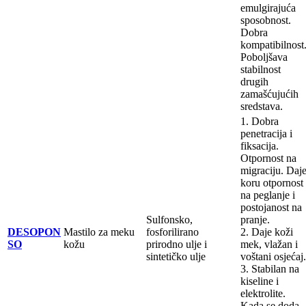
emulgirajuća
sposobnost.
Dobra
kompatibilnost
Poboljšava
stabilnost
drugih
zamašćujućih
sredstava.
1. Dobra
penetracija i
fiksacija.
Otpornost na
migraciju. Daj
koru otpornost
na peglanje i
postojanost na
Sulfonsko,
pranje.
DESOPON
Mastilo za meku
fosforilirano
2. Daje koži
SO
kožu
prirodno ulje i
mek, vlažan i
sintetičko ulje
voštani osjećaj.
3. Stabilan na
kiseline i
elektrolite.
Kada se doda