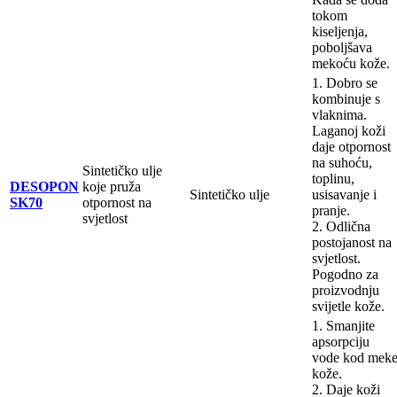
tokom
kiseljenja,
poboljšava
mekoću kože.
1. Dobro se
kombinuje s
vlaknima.
Laganoj koži
daje otpornost
na suhoću,
Sintetičko ulje
toplinu,
DESOPON
koje pruža
Sintetičko ulje
usisavanje i
SK70
otpornost na
pranje.
svjetlost
2. Odlična
postojanost na
svjetlost.
Pogodno za
proizvodnju
svijetle kože.
1. Smanjite
apsorpciju
vode kod mek
kože.
2. Daje koži