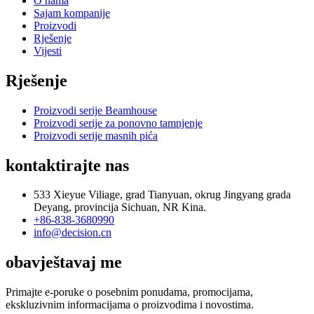
O nama
Sajam kompanije
Proizvodi
Rješenje
Vijesti
Rješenje
Proizvodi serije Beamhouse
Proizvodi serije za ponovno tamnjenje
Proizvodi serije masnih pića
kontaktirajte nas
533 Xieyue Viliage, grad Tianyuan, okrug Jingyang grada
Deyang, provincija Sichuan, NR Kina.
+86-838-3680990
info@decision.cn
obavještavaj me
Primajte e-poruke o posebnim ponudama, promocijama,
ekskluzivnim informacijama o proizvodima i novostima.