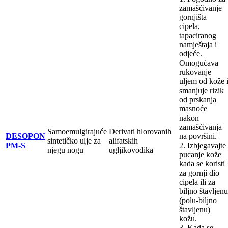
zamašćivanje
gornjišta
cipela,
tapaciranog
namještaja i
odjeće.
Omogućava
rukovanje
uljem od kože 
smanjuje rizik
od prskanja
masnoće
nakon
zamašćivanja
Samoemulgirajuće
Derivati ​​hlorovanih
DESOPON
na površini.
sintetičko ulje za
alifatskih
PM-S
2. Izbjegavajte
njegu nogu
ugljikovodika
pucanje kože
kada se koristi
za gornji dio
cipela ili za
biljno štavljenu
(polu-biljno
štavljenu)
kožu.
3. Kada se