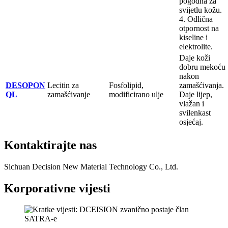
pogodna za
svijetlu kožu.
4. Odlična
otpornost na
kiseline i
elektrolite.
Daje koži
dobru mekoću
nakon
DESOPON
Lecitin za
Fosfolipid,
zamašćivanja.
QL
zamašćivanje
modificirano ulje
Daje lijep,
vlažan i
svilenkast
osjećaj.
Kontaktirajte nas
Sichuan Decision New Material Technology Co., Ltd.
Korporativne vijesti