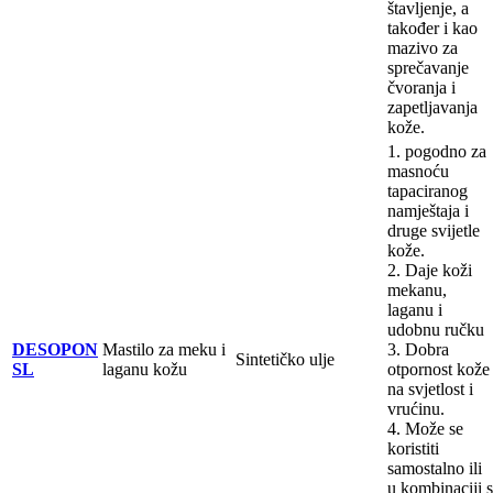
štavljenje, a
također i kao
mazivo za
sprečavanje
čvoranja i
zapetljavanja
kože.
1. pogodno za
masnoću
tapaciranog
namještaja i
druge svijetle
kože.
2. Daje koži
mekanu,
laganu i
udobnu ručku
DESOPON
Mastilo za meku i
3. Dobra
Sintetičko ulje
SL
laganu kožu
otpornost kože
na svjetlost i
vrućinu.
4. Može se
koristiti
samostalno ili
u kombinaciji s