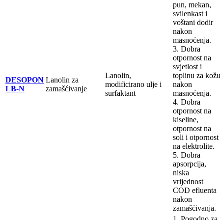
pun, mekan,
svilenkast i
voštani dodir
nakon
masnoćenja.
3. Dobra
otpornost na
svjetlost i
Lanolin,
toplinu za kož
DESOPON
Lanolin za
modificirano ulje i
nakon
LB-N
zamašćivanje
surfaktant
masnoćenja.
4. Dobra
otpornost na
kiseline,
otpornost na
soli i otpornost
na elektrolite.
5. Dobra
apsorpcija,
niska
vrijednost
COD efluenta
nakon
zamašćivanja.
1. Pogodno za