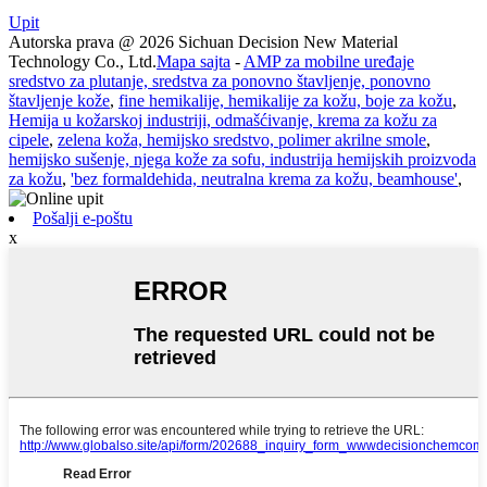
Upit
Autorska prava @ 2026 Sichuan Decision New Material
Technology Co., Ltd.
Mapa sajta
-
AMP za mobilne uređaje
sredstvo za plutanje, sredstva za ponovno štavljenje, ponovno
štavljenje kože
,
fine hemikalije, hemikalije za kožu, boje za kožu
,
Hemija u kožarskoj industriji, odmašćivanje, krema za kožu za
cipele
,
zelena koža, hemijsko sredstvo, polimer akrilne smole
,
hemijsko sušenje, njega kože za sofu, industrija hemijskih proizvoda
za kožu
,
'bez formaldehida, neutralna krema za kožu, beamhouse'
,
Pošalji e-poštu
x