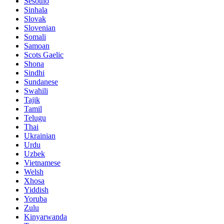
Sesotho
Sinhala
Slovak
Slovenian
Somali
Samoan
Scots Gaelic
Shona
Sindhi
Sundanese
Swahili
Tajik
Tamil
Telugu
Thai
Ukrainian
Urdu
Uzbek
Vietnamese
Welsh
Xhosa
Yiddish
Yoruba
Zulu
Kinyarwanda