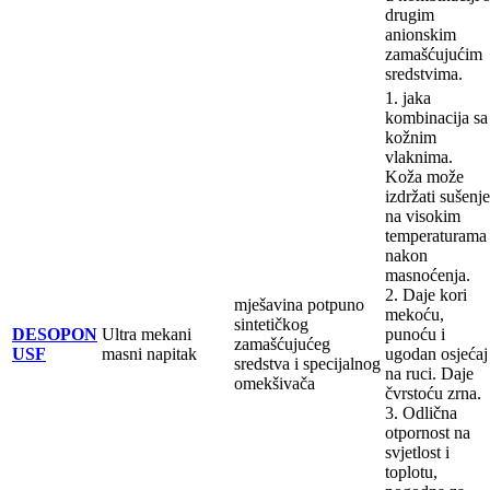
drugim
anionskim
zamašćujućim
sredstvima.
1. jaka
kombinacija sa
kožnim
vlaknima.
Koža može
izdržati sušenje
na visokim
temperaturama
nakon
masnoćenja.
2. Daje kori
mješavina potpuno
mekoću,
sintetičkog
DESOPON
Ultra mekani
punoću i
zamašćujućeg
USF
masni napitak
ugodan osjećaj
sredstva i specijalnog
na ruci. Daje
omekšivača
čvrstoću zrna.
3. Odlična
otpornost na
svjetlost i
toplotu,