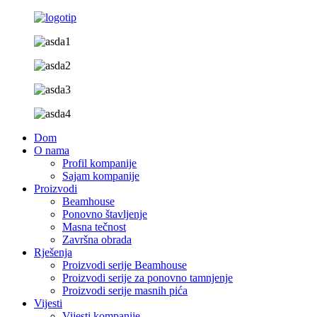
Dom
O nama
Profil kompanije
Sajam kompanije
Proizvodi
Beamhouse
Ponovno štavljenje
Masna tečnost
Završna obrada
Rješenja
Proizvodi serije Beamhouse
Proizvodi serije za ponovno tamnjenje
Proizvodi serije masnih pića
Vijesti
Vijesti kompanije